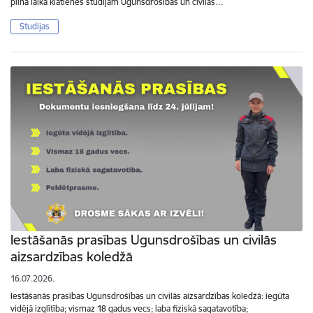
pilna laika klātienes studijām Ugunsdrošības un civilās…
Studijas
Iestāšanās prasības Ugunsdrošības un civilās
aizsardzības koledžā
16.07.2026.
Iestāšanās prasības Ugunsdrošības un civilās aizsardzības koledžā: iegūta
vidējā izglītība; vismaz 18 gadus vecs; laba fiziskā sagatavotība;