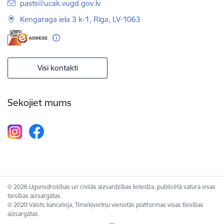
E-pasts:
pasts@ucak.vugd.gov.lv
Ķengaraga iela 3 k-1, Rīga, LV-1063
Visi kontakti
Sekojiet mums
© 2026 Ugunsdrošības un civilās aizsardzības koledža, publicētā satura visas
tiesības aizsargātas.
© 2020 Valsts kanceleja, Tīmekļvietņu vienotās platformas visas tiesības
aizsargātas.