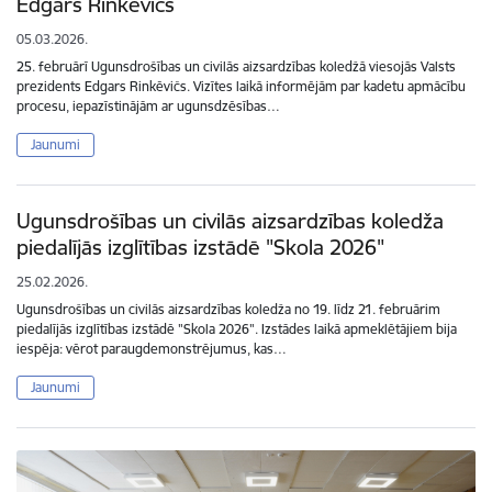
Edgars Rinkēvičs
05.03.2026.
25. februārī Ugunsdrošības un civilās aizsardzības koledžā viesojās Valsts
prezidents Edgars Rinkēvičs. Vizītes laikā informējām par kadetu apmācību
procesu, iepazīstinājām ar ugunsdzēsības…
Jaunumi
Ugunsdrošības un civilās aizsardzības koledža
piedalījās izglītības izstādē "Skola 2026"
25.02.2026.
Ugunsdrošības un civilās aizsardzības koledža no 19. līdz 21. februārim
piedalījās izglītības izstādē "Skola 2026". Izstādes laikā apmeklētājiem bija
iespēja: vērot paraugdemonstrējumus, kas…
Jaunumi