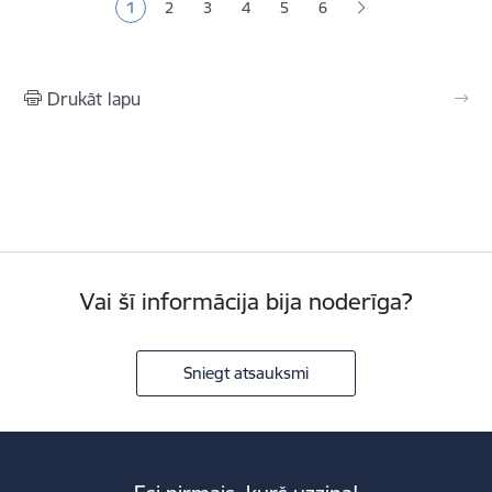
1
2
3
4
5
6
Pašreizējā lapa
Lapa
Lapa
Lapa
Lapa
Drukāt lapu
Vai šī informācija bija noderīga?
Sniegt atsauksmi