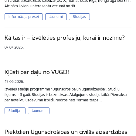
un civilās aizsardzības koledžā (UCAK), kas atrodas Rīgā, Ķengaraga ielā 3/1.
Aicinām ikvienu interesentu vecumā no 18…
Informācija presei
Jaunumi
Studijas
Kā tas ir – izvēlēties profesiju, kurai ir nozīme?
07.07.2026.
Kļūsti par daļu no VUGD!
17.06.2026.
Izvēlies studiju programmu "Ugunsdrošība un ugunsdzēsība". Studiju
ilgums ir 3 gadi. Studijas ir bezmaksas. Atalgojums studiju laikā. Piemaksa
par noteiktu uzdevumu izpildi. Nodrošināts formas tērps…
Studijas
Jaunumi
Piektdien Ugunsdrošības un civilās aizsardzības