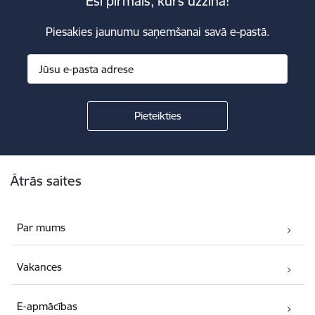
Esi pirmais, kurš uzzina!
Piesakies jaunumu saņemšanai savā e-pastā.
Kājene
Ātrās saites
Par mums
Vakances
E-apmācības