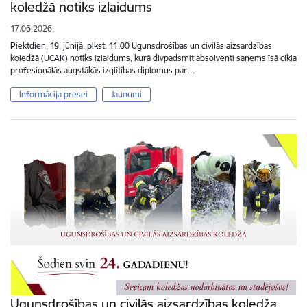
koledžā notiks izlaidums
17.06.2026.
Piektdien, 19. jūnijā, plkst. 11.00 Ugunsdrošības un civilās aizsardzības
koledžā (UCAK) notiks izlaidums, kurā divpadsmit absolventi saņems īsā cikla
profesionālās augstākās izglītības diplomus par…
Informācija presei
Jaunumi
Ugunsdrošības un civilās aizsardzības koledža