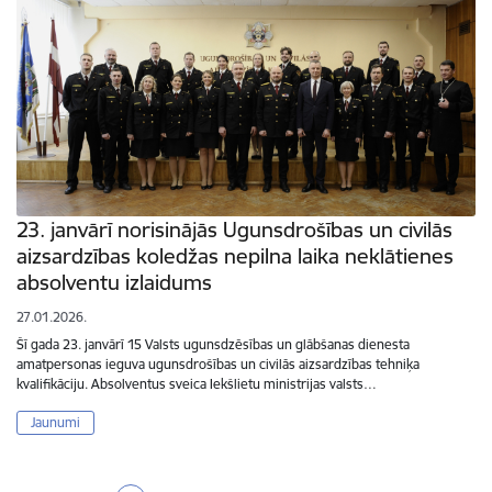
23. janvārī norisinājās Ugunsdrošības un civilās
aizsardzības koledžas nepilna laika neklātienes
absolventu izlaidums
27.01.2026.
Šī gada 23. janvārī 15 Valsts ugunsdzēsības un glābšanas dienesta
amatpersonas ieguva ugunsdrošības un civilās aizsardzības tehniķa
kvalifikāciju. Absolventus sveica Iekšlietu ministrijas valsts…
Jaunumi
Lapošana