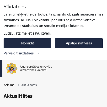
Pāriet uz lapas saturu
Sīkdatnes
Spied
lai meklētu
Enter
Lai šī tīmekļvietne darbotos, tā izmanto obligāti nepieciešamās
sīkdatnes. Ar Jūsu piekrišanu papildus šajā vietnē var tikt
izmantotas statistikas un sociālo mediju sīkdatnes.
Lūdzu, atzīmējiet savu izvēli:
Noraidīt
Apstiprināt visas
Pārvaldīt sīkdatnes
Sākums
Aktualitātes
Aktualitātes