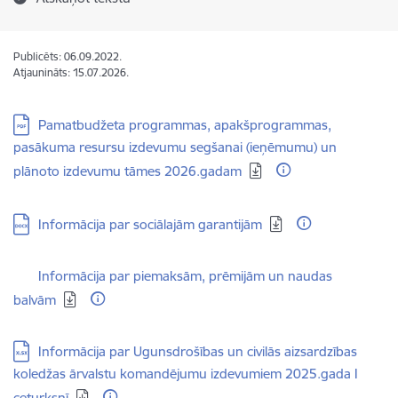
Publicēts: 06.09.2022.
Atjaunināts: 15.07.2026.
Lejupielādēt:
Pamatbudžeta programmas, apakšprogrammas,
pasākuma resursu izdevumu segšanai (ieņēmumu) un
plānoto izdevumu tāmes 2026.gadam
Lejupielādēt:
Informācija par sociālajām garantijām
Lejupielādēt:
Informācija par piemaksām, prēmijām un naudas
balvām
Lejupielādēt:
Informācija par Ugunsdrošības un civilās aizsardzības
koledžas ārvalstu komandējumu izdevumiem 2025.gada I
ceturksnī