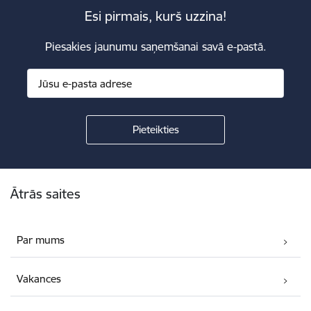
Esi pirmais, kurš uzzina!
Piesakies jaunumu saņemšanai savā e-pastā.
Kājene
Ātrās saites
Par mums
Vakances