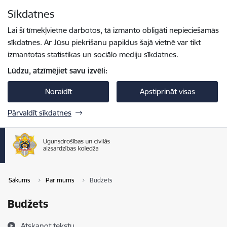
Pāriet uz lapas saturu
Sīkdatnes
Spied
lai meklētu
Enter
Lai šī tīmekļvietne darbotos, tā izmanto obligāti nepieciešamās
sīkdatnes. Ar Jūsu piekrišanu papildus šajā vietnē var tikt
izmantotas statistikas un sociālo mediju sīkdatnes.
Lūdzu, atzīmējiet savu izvēli:
Noraidīt
Apstiprināt visas
Pārvaldīt sīkdatnes
Sākums
Par mums
Budžets
Budžets
Atskaņot tekstu