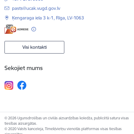
E-pasts:
pasts@ucak.vugd.gov.lv
Ķengaraga iela 3 k-1, Rīga, LV-1063
Visi kontakti
Sekojiet mums
© 2026 Ugunsdrošības un civilās aizsardzības koledža, publicētā satura visas
tiesības aizsargātas.
© 2020 Valsts kanceleja, Tīmekļvietņu vienotās platformas visas tiesības