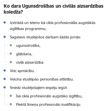
Ko dara
Ugunsdrošības un civilās aizsardzības
koledža?
Izstrādā
un īsteno
īsā cikla
profesionālās augstākās
izglītības programm
u
;
Sagatavo studējošos darbam šādās jomās:
ugunsdrošība,
glābšana,
civilā aizsardzība.
Veic apmācību.
Veicina studējošo personības attīstību.
Sniedz studējošajiem iespēju iegūt:
Īsā cikla
profesionālo augstāko izglītību,
Piektā
līmeņa profesionālo kvalifikāciju.