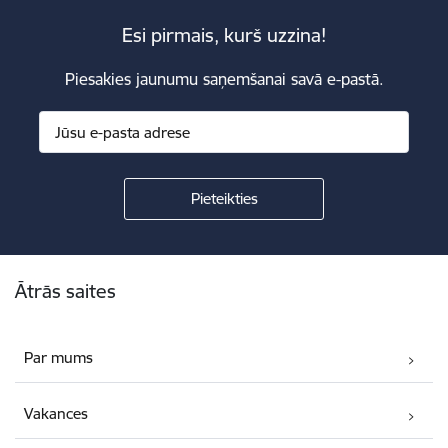
Esi pirmais, kurš uzzina!
Piesakies jaunumu saņemšanai savā e-pastā.
Kājene
Ātrās saites
Par mums
Vakances