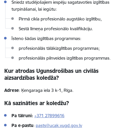
Sniedz studējošajiem iespēju sagatavoties izglītības
turpināšanai, lai iegūtu:
Pirmā cikla
profesionālo augstāko izglītību,
Sestā
līmeņa profesionālo kvalifikāciju.
Īsteno šādas izglītības programmas:
profesionālās tālākizglītības programmas;
profesionālās pilnveides izglītības programmas.
Kur atrodas Ugunsdrošības un civilās
aizsardzības koledža?
Adrese
: Ķengaraga iela 3 k-1, Rīga.
Kā sazināties ar koledžu?
Pa tālruni:
+
371 27899616
Pa e-pastu
:
pasts@ucak.vugd.gov.lv