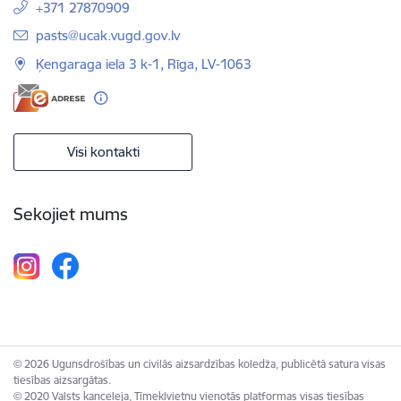
+371 27870909
E-pasts:
pasts@ucak.vugd.gov.lv
Ķengaraga iela 3 k-1, Rīga, LV-1063
Visi kontakti
Sekojiet mums
© 2026 Ugunsdrošības un civilās aizsardzības koledža, publicētā satura visas
tiesības aizsargātas.
© 2020 Valsts kanceleja, Tīmekļvietņu vienotās platformas visas tiesības