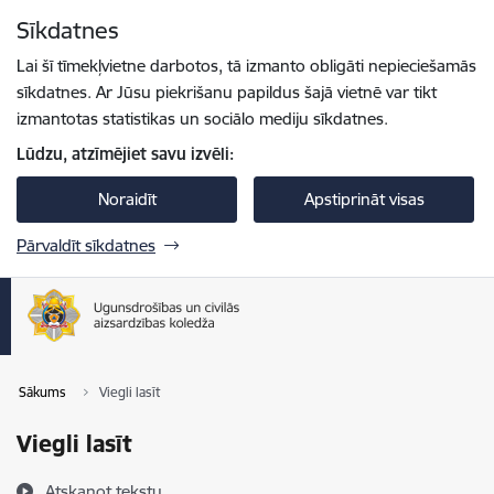
Pāriet uz lapas saturu
Sīkdatnes
Spied
lai meklētu
Enter
Lai šī tīmekļvietne darbotos, tā izmanto obligāti nepieciešamās
sīkdatnes. Ar Jūsu piekrišanu papildus šajā vietnē var tikt
izmantotas statistikas un sociālo mediju sīkdatnes.
Lūdzu, atzīmējiet savu izvēli:
Noraidīt
Apstiprināt visas
Pārvaldīt sīkdatnes
Sākums
Viegli lasīt
Viegli lasīt
Atskaņot tekstu