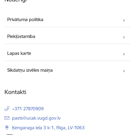
Privātuma politika
Piekļūstamība
Lapas karte
Sīkdatņu izvēles maiņa
Kontakti
+371 27870909
E-pasts:
pasts@ucak.vugd.gov.lv
Ķengaraga iela 3 k-1, Rīga, LV-1063