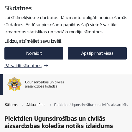
Pāriet uz lapas saturu
Sīkdatnes
Spied
lai meklētu
Enter
Lai šī tīmekļvietne darbotos, tā izmanto obligāti nepieciešamās
sīkdatnes. Ar Jūsu piekrišanu papildus šajā vietnē var tikt
izmantotas statistikas un sociālo mediju sīkdatnes.
Lūdzu, atzīmējiet savu izvēli:
Noraidīt
Apstiprināt visas
Pārvaldīt sīkdatnes
Sākums
Aktualitātes
Piektdien Ugunsdrošības un civilās aizsardzības 
Piektdien Ugunsdrošības un civilās
aizsardzības koledžā notiks izlaidums