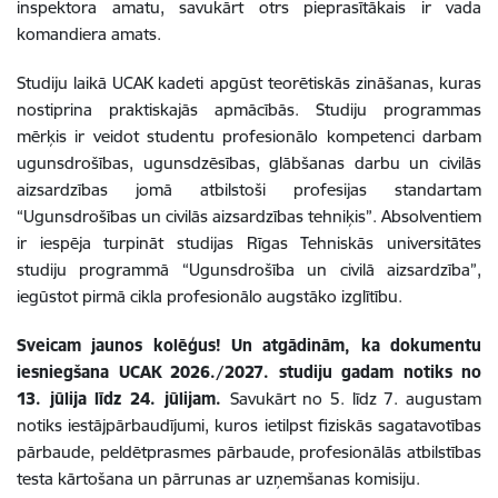
inspektora amatu, savukārt otrs pieprasītākais ir vada
komandiera amats.
Studiju laikā UCAK kadeti apgūst teorētiskās zināšanas, kuras
nostiprina praktiskajās apmācībās. Studiju programmas
mērķis ir veidot studentu profesionālo kompetenci darbam
ugunsdrošības, ugunsdzēsības, glābšanas darbu un civilās
aizsardzības jomā atbilstoši profesijas standartam
“Ugunsdrošības un civilās aizsardzības tehniķis”. Absolventiem
ir iespēja turpināt studijas Rīgas Tehniskās universitātes
studiju programmā “Ugunsdrošība un civilā aizsardzība”,
iegūstot pirmā cikla profesionālo augstāko izglītību.
Sveicam jaunos kolēģus! Un atgādinām, ka dokumentu
iesniegšana UCAK 2026./2027. studiju gadam notiks no
13. jūlija līdz 24. jūlijam.
Savukārt no 5. līdz 7. augustam
notiks iestājpārbaudījumi, kuros ietilpst fiziskās sagatavotības
pārbaude, peldētprasmes pārbaude, profesionālās atbilstības
testa kārtošana un pārrunas ar uzņemšanas komisiju.