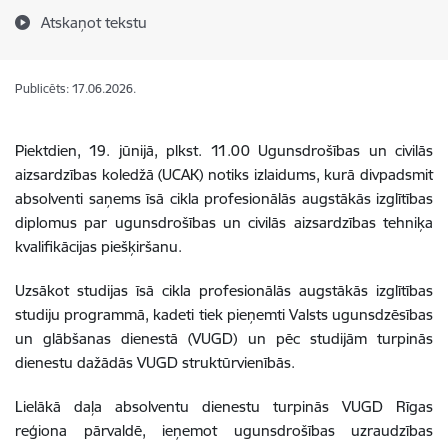
Atskaņot tekstu
Publicēts: 17.06.2026.
Piektdien, 19. jūnijā, plkst. 11.00 Ugunsdrošības un civilās
aizsardzības koledžā (UCAK) notiks izlaidums, kurā divpadsmit
absolventi saņems īsā cikla profesionālās augstākās izglītības
diplomus par ugunsdrošības un civilās aizsardzības tehniķa
kvalifikācijas piešķiršanu.
Uzsākot studijas īsā cikla profesionālās augstākās izglītības
studiju programmā, kadeti tiek pieņemti Valsts ugunsdzēsības
un glābšanas dienestā (VUGD) un pēc studijām turpinās
dienestu dažādās VUGD struktūrvienībās.
Lielākā daļa absolventu dienestu turpinās VUGD Rīgas
reģiona pārvaldē, ieņemot ugunsdrošības uzraudzības