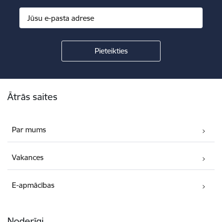
Kājene
Ātrās saites
Par mums
Vakances
E-apmācības
Noderīgi