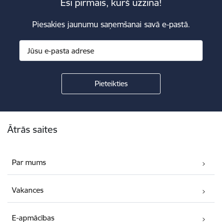
Esi pirmais, kurš uzzina!
Piesakies jaunumu saņemšanai savā e-pastā.
Kājene
Ātrās saites
Par mums
Vakances
E-apmācības