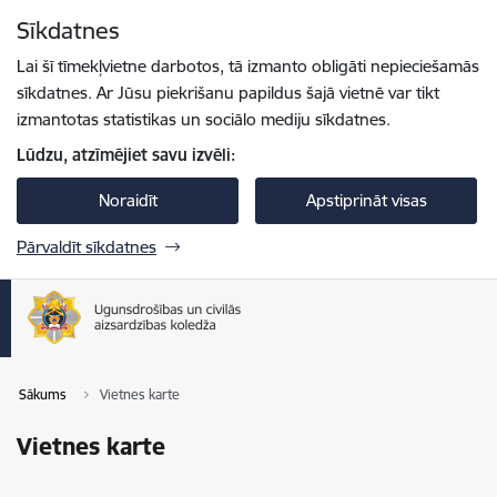
Pāriet uz lapas saturu
Sīkdatnes
Spied
lai meklētu
Enter
Lai šī tīmekļvietne darbotos, tā izmanto obligāti nepieciešamās
sīkdatnes. Ar Jūsu piekrišanu papildus šajā vietnē var tikt
izmantotas statistikas un sociālo mediju sīkdatnes.
Lūdzu, atzīmējiet savu izvēli:
Noraidīt
Apstiprināt visas
Pārvaldīt sīkdatnes
Sākums
Vietnes karte
Vietnes karte