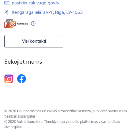
E-pasts:
pasts@ucak.vugd.gov.lv
Ķengaraga iela 3 k-1, Rīga, LV-1063
Visi kontakti
Sekojiet mums
© 2026 Ugunsdrošības un civilās aizsardzības koledža, publicētā satura visas
tiesības aizsargātas.
© 2020 Valsts kanceleja, Tīmekļvietņu vienotās platformas visas tiesības
aizsargātas.