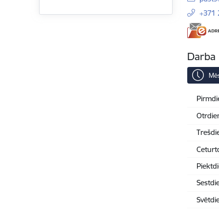
+371
Darba 
Mēs
Pirmdi
Otrdie
Trešdi
Ceturt
Piektd
Sestdi
Svētdi