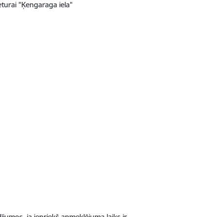
ieturai "Ķengaraga iela"
jumos, ja iepriekš apmeklējuma laiks ir