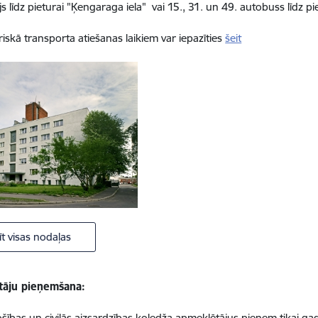
js līdz pieturai "Ķengaraga iela" vai 15., 31. un 49. autobuss līdz p
riskā transporta atiešanas laikiem var iepazīties
šeit
īt visas nodaļas
āju pieņemšana:
ības un civilās aizsardzības koledža apmeklētājus pieņem tikai gadī