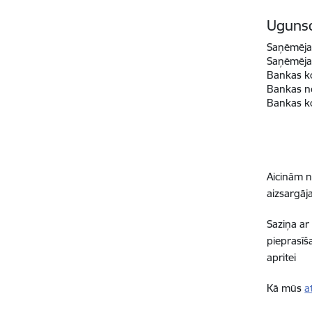
Ugunsd
Saņēmēja
Saņēmēja 
Bankas k
Bankas n
Bankas k
Aicinām n
aizsargāj
Saziņa ar
pieprasīš
apritei
Kā mūs
a