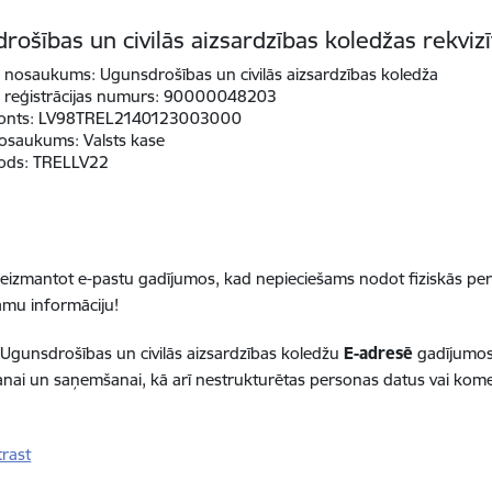
rošības un civilās aizsardzības koledžas rekvizī
 nosaukums:
Ugunsdrošības un civilās aizsardzības koledža
reģistrācijas numurs:
90000048203
onts:
LV98TREL2140123003000
osaukums:
Valsts kase
ods:
TRELLV22
eizmantot e-pastu gadījumos, kad nepieciešams nodot fiziskās pe
amu informāciju!
 Ugunsdrošības un civilās aizsardzības koledžu
E-adresē
gadījumos
anai un saņemšanai, kā arī nestrukturētas personas datus vai ko
trast