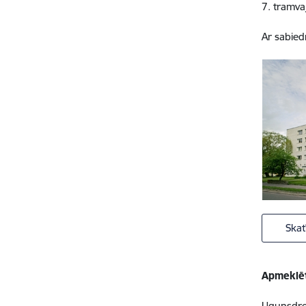
7. tramva
Ar sabied
Skat
Apmeklēt
Ugunsdroš