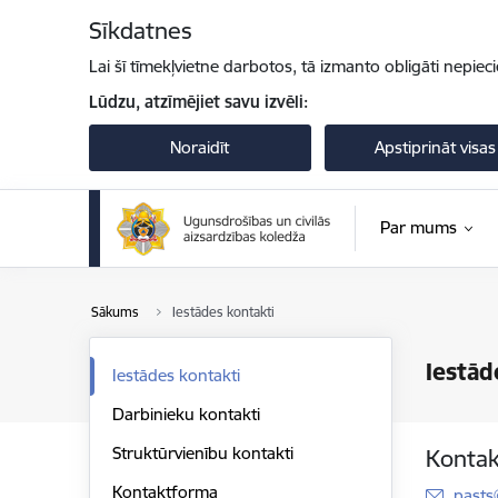
Pāriet uz lapas saturu
Sīkdatnes
Lai šī tīmekļvietne darbotos, tā izmanto obligāti nepiec
Lūdzu, atzīmējiet savu izvēli:
Noraidīt
Apstiprināt visas
Par mums
Sākums
Iestādes kontakti
Iestād
Iestādes kontakti
Darbinieku kontakti
Struktūrvienību kontakti
Kontak
Kontaktforma
E-pas
pasts