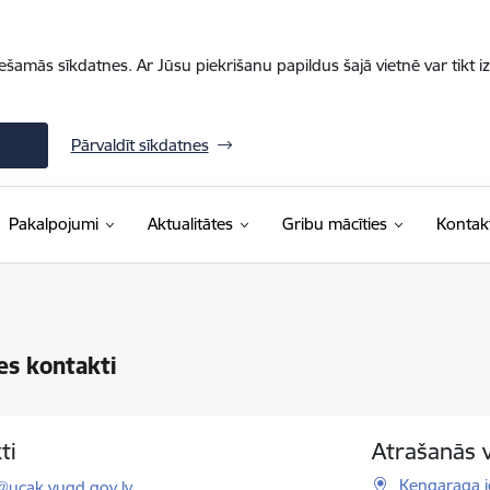
iešamās sīkdatnes. Ar Jūsu piekrišanu papildus šajā vietnē var tikt i
Pārvaldīt sīkdatnes
Pakalpojumi
Aktualitātes
Gribu mācīties
Kontakt
es kontakti
ti
Atrašanās 
ts:
Ķengaraga ie
@ucak.vugd.gov.lv