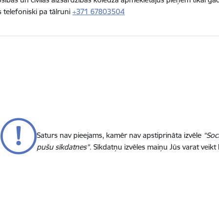
 telefoniski pa tālruni
+371
67803504
Saturs nav pieejams, kamēr nav apstiprināta izvēle
“Soc
pušu sīkdatnes”
. Sīkdatņu izvēles maiņu Jūs varat veikt