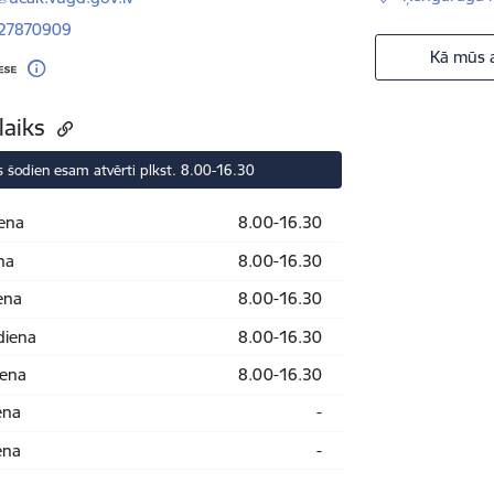
 27870909
Kā mūs a
laiks
 šodien esam atvērti plkst. 8.00-16.30
ena
8.00-16.30
na
8.00-16.30
ena
8.00-16.30
diena
8.00-16.30
iena
8.00-16.30
ena
-
ena
-