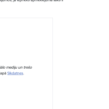
iālo mediju un trešo
 lapā
Sīkdatnes
.