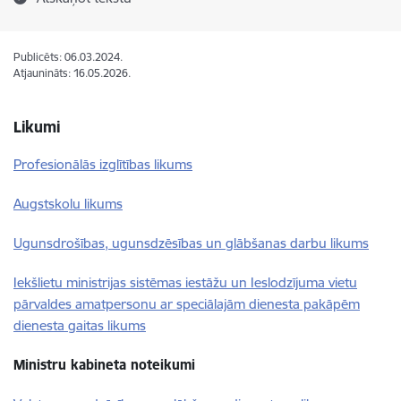
Publicēts: 06.03.2024.
Atjaunināts: 16.05.2026.
Likumi
Profesionālās
izglītības likums
Augstskolu likums
Ugunsdrošības, ugunsdzēsības un glābšanas darbu likums
Iekšlietu ministrijas sistēmas iestāžu un Ieslodzījuma vietu
pārvaldes amatpersonu ar speciālajām dienesta pakāpēm
dienesta gaitas likums
Ministru kabineta noteikumi