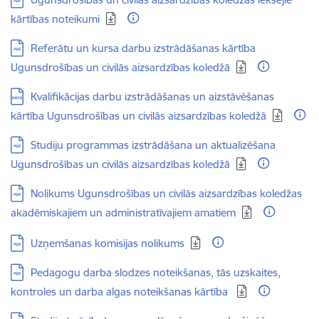
kārtības noteikumi
Lejupielādēt:
Referātu un kursa darbu izstrādāšanas kārtība
Ugunsdrošības un civilās aizsardzības koledžā
Lejupielādēt:
Kvalifikācijas darbu izstrādāšanas un aizstāvēšanas
kārtība Ugunsdrošības un civilās aizsardzības koledžā
Lejupielādēt:
Studiju programmas izstrādāšana un aktualizēšana
Ugunsdrošības un civilās aizsardzības koledžā
Lejupielādēt:
Nolikums Ugunsdrošības un civilās aizsardzības koledžas
akadēmiskajiem un administratīvajiem amatiem
Lejupielādēt:
Uzņemšanas komisijas nolikums
Lejupielādēt:
Pedagogu darba slodzes noteikšanas, tās uzskaites,
kontroles un darba algas noteikšanas kārtība