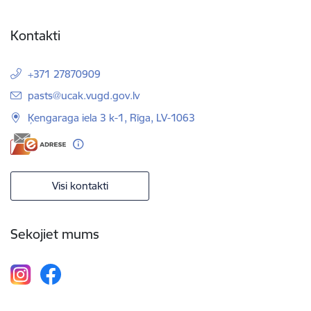
Kontakti
+371 27870909
E-pasts:
pasts@ucak.vugd.gov.lv
Ķengaraga iela 3 k-1, Rīga, LV-1063
Visi kontakti
Sekojiet mums