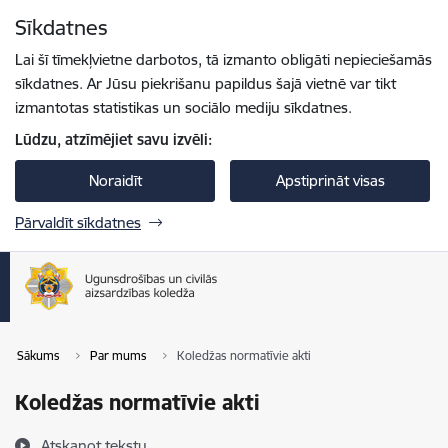
Pāriet uz lapas saturu
Sīkdatnes
Spied
lai meklētu
Enter
Lai šī tīmekļvietne darbotos, tā izmanto obligāti nepieciešamās
sīkdatnes. Ar Jūsu piekrišanu papildus šajā vietnē var tikt
izmantotas statistikas un sociālo mediju sīkdatnes.
Lūdzu, atzīmējiet savu izvēli:
Noraidīt
Apstiprināt visas
Pārvaldīt sīkdatnes
Sākums
Par mums
Koledžas normatīvie akti
Koledžas normatīvie akti
Atskaņot tekstu