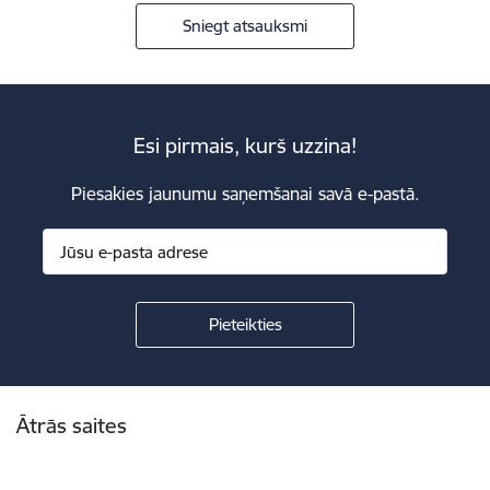
Sniegt atsauksmi
Esi pirmais, kurš uzzina!
Piesakies jaunumu saņemšanai savā e-pastā.
Kājene
Ātrās saites