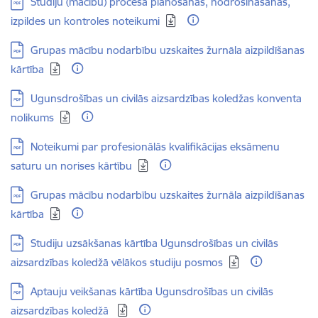
Lejupielādēt:
Studiju (mācību) procesa plānošanas, nodrošināšanas,
izpildes un kontroles noteikumi
Lejupielādēt:
Grupas mācību nodarbību uzskaites žurnāla aizpildīšanas
kārtība
Lejupielādēt:
Ugunsdrošības un civilās aizsardzības koledžas konventa
nolikums
Lejupielādēt:
Noteikumi par profesionālās kvalifikācijas eksāmenu
saturu un norises kārtību
Lejupielādēt:
Grupas mācību nodarbību uzskaites žurnāla aizpildīšanas
kārtība
Lejupielādēt:
Studiju uzsākšanas kārtība Ugunsdrošības un civilās
aizsardzības koledžā vēlākos studiju posmos
Lejupielādēt:
Aptauju veikšanas kārtība Ugunsdrošības un civilās
aizsardzības koledžā