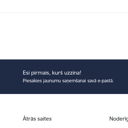
Esi pirmais, kurš uzzina!
Piesakies jaunumu saņemšanai savā e-pastā.
Kājene
Ātrās saites
Noderīg