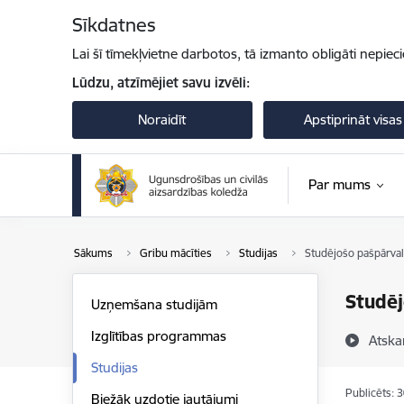
Pāriet uz lapas saturu
Sīkdatnes
Lai šī tīmekļvietne darbotos, tā izmanto obligāti nepiec
Lūdzu, atzīmējiet savu izvēli:
Noraidīt
Apstiprināt visas
Par mums
Sākums
Gribu mācīties
Studijas
Studējošo pašpārva
Studēj
Uzņemšana studijām
Izglītības programmas
Atska
Studijas
Publicēts: 
Biežāk uzdotie jautājumi