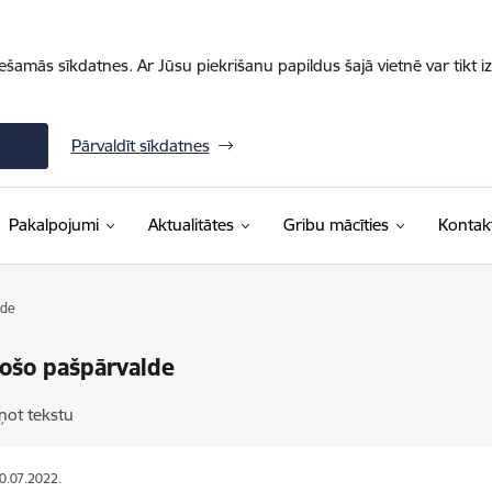
iešamās sīkdatnes. Ar Jūsu piekrišanu papildus šajā vietnē var tikt i
Pārvaldīt sīkdatnes
Pakalpojumi
Aktualitātes
Gribu mācīties
Kontakt
lde
ošo pašpārvalde
ņot tekstu
30.07.2022.