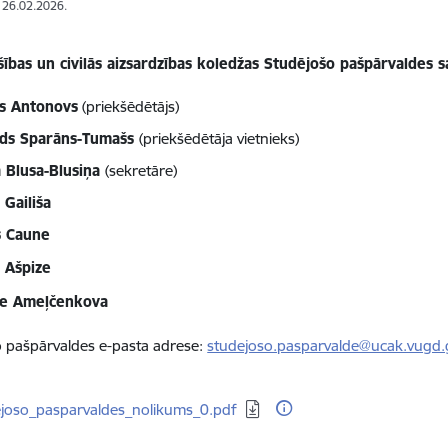
: 26.02.2026.
ības un civilās aizsardzības koledžas Studējošo pašpārvaldes s
s Antonovs
(priekšēdētājs)
lds Sparāns-Tumašs
(priekšēdētāja vietnieks)
a Blusa-Blusiņa
(sekretāre)
 Gailiša
s Caune
 Ašpize
ne Ameļčenkova
 pašpārvaldes e-pasta adrese:
studejoso.pasparvalde@ucak.vugd.g
dēt:
ejoso_pasparvaldes_nolikums_0.pdf