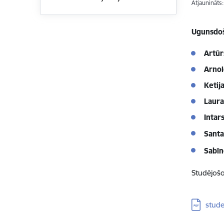
Atjaunināts
Ugunsdoš
Artūr
Arno
Ketij
Laura
Intar
Santa
Sabī
Studējošo
Lejupielā
stud