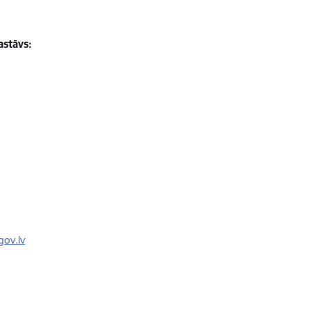
astāvs:
ov.lv