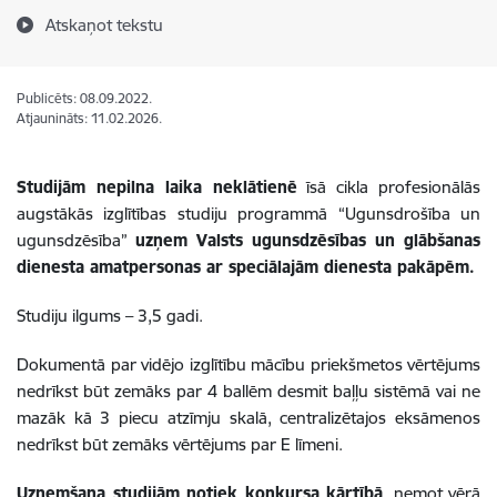
Atskaņot tekstu
Publicēts: 08.09.2022.
Atjaunināts: 11.02.2026.
Studijām
nepilna laika neklātienē
īsā cikla profesionālās
augstākās izglītības studiju programmā “Ugunsdrošība un
ugunsdzēsība”
uzņem Valsts ugunsdzēsības un glābšanas
dienesta amatpersonas ar speciālajām dienesta pakāpēm.
Studiju ilgums – 3,5 gadi.
Dokumentā par vidējo izglītību mācību priekšmetos vērtējums
nedrīkst būt zemāks par 4 ballēm desmit baļļu sistēmā vai ne
mazāk kā 3 piecu atzīmju skalā, centralizētajos eksāmenos
nedrīkst būt zemāks vērtējums par E līmeni.
Uzņemšana studijām notiek konkursa kārtībā
, ņemot vērā