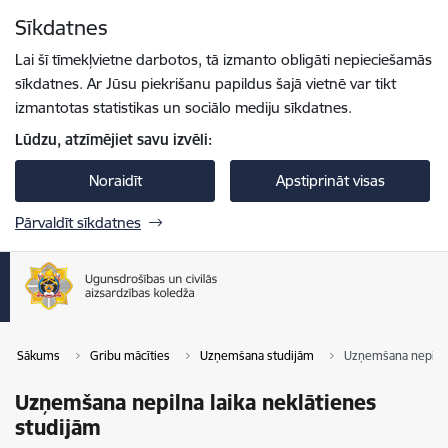
Pāriet uz lapas saturu
Sīkdatnes
Spied
lai meklētu
Enter
Lai šī tīmekļvietne darbotos, tā izmanto obligāti nepieciešamās
sīkdatnes. Ar Jūsu piekrišanu papildus šajā vietnē var tikt
izmantotas statistikas un sociālo mediju sīkdatnes.
Lūdzu, atzīmējiet savu izvēli:
Noraidīt
Apstiprināt visas
Pārvaldīt sīkdatnes
Sākums
Gribu mācīties
Uzņemšana studijām
Uzņemšana nepilna 
Uzņemšana nepilna laika neklātienes
studijām