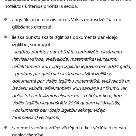
noteiktos kritērijus prioritārā secībā:
augstāks ieņemamais amats Valsts ugunsdzēsības un
glābšanas dienestā;
lielāks punktu skaits izglītības dokumentā par vidējo
izglītību, summējot:
- iegūtos punktus par obligāto centralizēto eksāmenu
(latviešu valoda, svešvaloda, matemātika) vērtējumu
reflektantiem, kuri vidējo izglītību ieguvuši pēc 2004.gada;
- punktus par gada vai eksāmena atzīmi izglītības
dokumentā par vidējo izglītību matemātikā, svešvalodā un
latviešu valodā reflektantiem, kuri saskaņā ar likumu var
nekārtot centralizētos eksāmenus, reflektantiem, kuri
vidējo izglītību ieguvuši līdz 2004.gadam vai ārvalstīs;
- dokumenta par vidējo izglītību sekmju vidējo
(aritmētisko) vērtējumu;
saņemot vienādu vidējo vērtējumu, tiek vērtēta dienesta
nepieciešamība.