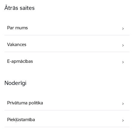
Kājene
Ātrās saites
Par mums
Vakances
E-apmācības
Noderīgi
Privātuma politika
Piekļūstamība