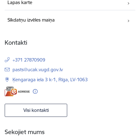
Lapas karte
Sīkdatņu izvēles maiņa
Kontakti
+371 27870909
E-pasts:
pasts@ucak.vugd.gov.lv
Ķengaraga iela 3 k-1, Rīga, LV-1063
Visi kontakti
Sekojiet mums