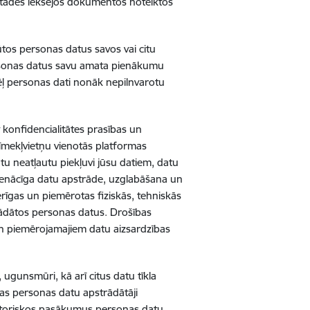
estādes iekšējos dokumentos noteiktos
ūtos personas datus savos vai citu
ersonas datus savu amata pienākumu
dēļ personas dati nonāk nepilnvarotu
t konfidencialitātes prasības un
Tīmekļvietņu vienotās platformas
u neatļautu piekļuvi jūsu datiem, datu
pienācīga datu apstrāde, uzglabāšana un
mērīgas un piemērotas fiziskās, tehniskās
trādātos personas datus.
Drošības
 un piemērojamajiem datu aizsardzības
 ugunsmūri, kā arī citus datu tīkla
as personas datu apstrādātāji
izatoriskos pasākumus personas datu