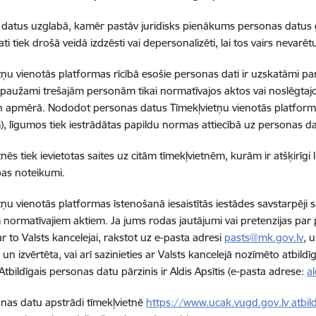
datus uzglabā, kamēr pastāv juridisks pienākums personas datus 
i tiek drošā veidā izdzēsti vai depersonalizēti, lai tos vairs nevarētu
tņu vienotās platformas rīcībā esošie personas dati ir uzskatāmi pa
 izpaužami trešajām personām tikai normatīvajos aktos vai noslēgta
n apmērā. Nododot personas datus Tīmekļvietņu vienotās platform
), līgumos tiek iestrādātas papildu normas attiecībā uz personas da
tnēs tiek ievietotas saites uz citām tīmekļvietnēm, kurām ir atšķirīg
bas noteikumi.
tņu vienotās platformas īstenošanā iesaistītās iestādes savstarpēji
 normatīvajiem aktiem. Ja jums rodas jautājumi vai pretenzijas par
ar to Valsts kancelejai, rakstot uz e-pasta adresi
pasts@mk.gov.lv
, 
a un izvērtēta, vai arī sazinieties ar Valsts kancelejā nozīmēto atbi
Atbildīgais personas datu pārzinis ir Aldis Apsītis (e-pasta adrese:
a
nas datu apstrādi tīmekļvietnē
https://www.ucak.vugd.gov.lv atbild