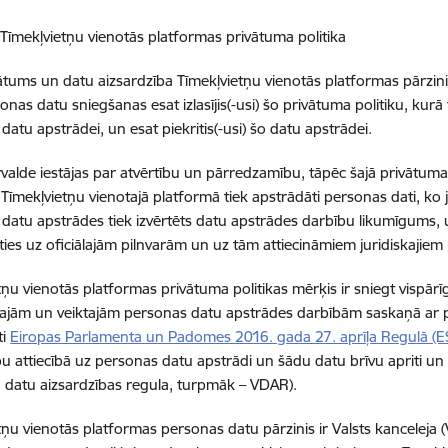
 Tīmekļvietņu vienotās platformas privātuma politika
ātums un datu aizsardzība Tīmekļvietņu vienotās platformas pārzini
nas datu sniegšanas esat izlasījis(-usi) šo privātuma politiku, kurā 
datu apstrādei, un esat piekritis(-usi) šo datu apstrādei.
rvalde iestājas par atvērtību un pārredzamību, tāpēc šajā privātuma 
Tīmekļvietņu vienotajā platformā tiek apstrādāti personas dati, ko j
datu apstrādes tiek izvērtēts datu apstrādes darbību likumīgums, un
ies uz oficiālajām pilnvarām un uz tām attiecināmiem juridiskajie
tņu vienotās platformas privātuma politikas mērķis ir sniegt vispārī
ajām un veiktajām personas datu apstrādes darbībām saskaņā ar 
ti
Eiropas Parlamenta un Padomes 2016. gada 27. aprīļa Regulā (
bu attiecībā uz personas datu apstrādi un šādu datu brīvu apriti un
ā datu aizsardzības regula, turpmāk – VDAR).
tņu vienotās platformas personas datu pārzinis ir Valsts kanceleja 