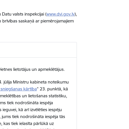
 Datu valsts inspekcijai
(
www.dvi.gov.lv
),
un brīvības saskaņā ar piemērojamajiem
ietnes lietotājus un apmeklētājus.
4. jūlija Ministru kabineta noteikumu
 sniegšanas kārtība
” 23. punktā, kā
eklētības un lietošanas statistiku,
ums tiek nodrošināta iespēja
s ieguvei, kā arī izvēlēties iespēju
, jums tiek nodrošināta iespēja tās
, kas tiek ielasīta pārlūkā uz