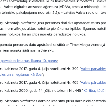
datu apstrādātāji ir iestādes, kuru tīmekļvietnes ir izvietotas Tīmek
 – Valsts digitālās attīstības aģentūra (VDAA), tīmekļa mitinātājs – Ie
n tehnisko pakalpojumu nodrošinātājs – Latvijas Valsts radio un telev
tņu vienotajā platformā jūsu personas dati tiks apstrādāti valsts pār
as, normatīvajos aktos noteikto pienākumu izpildes, līgumos noteikt
nas nolūkos, kā arī citos iepriekš paredzētos nolūkos.
 pamatu personas datu apstrādei saistībā ar Tīmekļvietņu vienotajā
miem nosaka šādi normatīvie akti:
s pārvaldes iekārtas likuma 10. pants
;
ru kabineta 2017. gada 4. jūlija noteikumi Nr. 399 “
Valsts pārvalde
oles un sniegšanas kārtība
”;
ru kabineta 2017. gada 4. jūlija noteikumi Nr. 402 “
Valsts pārvalde
tru kabineta 2020. gada 14. jūlija noteikumi Nr. 445 “
Kārtība, kādā 
tņu vienotās platformas darbībā iesaistīto pušu darbinieki apstrād