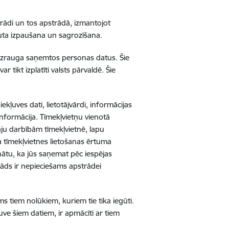
trādi un tos apstrādā, izmantojot
auta izpaušana un sagrozīšana.
 uzrauga saņemtos personas datus. Šie
 tikt izplatīti valsts pārvaldē. Šie
ekļuves dati, lietotājvārdi, informācijas
nformācija. Tīmekļvietņu vienotā
āju darbībām tīmekļvietnē, lapu
ta tīmekļvietnes lietošanas ērtuma
nātu, ka jūs saņemat pēc iespējas
āds ir nepieciešams apstrādei
ams tiem nolūkiem, kuriem tie tika iegūti.
uve šiem datiem, ir apmācīti ar tiem