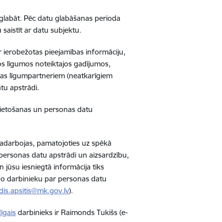
glabāt. Pēc datu glabāšanas perioda
 saistīt ar datu subjektu.
r ierobežotas pieejamības informāciju,
jos līgumos noteiktajos gadījumos,
as līgumpartneriem (neatkarīgiem
tu apstrādi.
i lietošanas un personas datu
 sadarbojas, pamatojoties uz spēkā
 personas datu apstrādi un aizsardzību,
un jūsu iesniegtā informācija tiks
ldīgo darbinieku par personas datu
ldis.apsitis@mk.gov.lv
).
īgais
darbinieks ir Raimonds Tukišs (e-