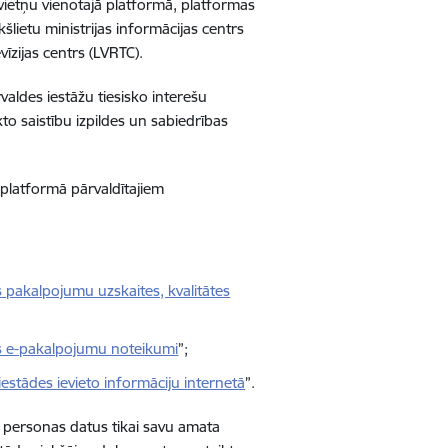
ļvietņu vienotajā platformā, platformas
kšlietu ministrijas informācijas centrs
īzijas centrs (LVRTC).
valdes iestāžu tiesisko interešu
o saistību izpildes un sabiedrības
 platformā pārvaldītajiem
s pakalpojumu uzskaites, kvalitātes
s e
-pakalpojumu noteikumi
”;
iestādes ievieto informāciju internetā
”.
ā personas datus tikai savu amata