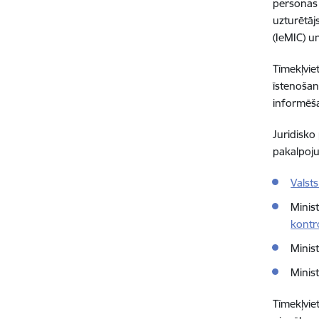
personas 
uzturētājs
(IeMIC) u
Tīmekļvie
īstenošan
informēša
Juridisko
pakalpoju
Valst
Minist
kontr
Minist
Minis
Tīmekļvie