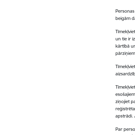
Personas 
beigām dat
Tīmekļvie
un tie ir
kārtībā u
pārziņiem
Tīmekļvie
aizsardzī
Tīmekļvie
esošajiem
ziņojiet p
reģistrēt
apstrādi. 
Par perso