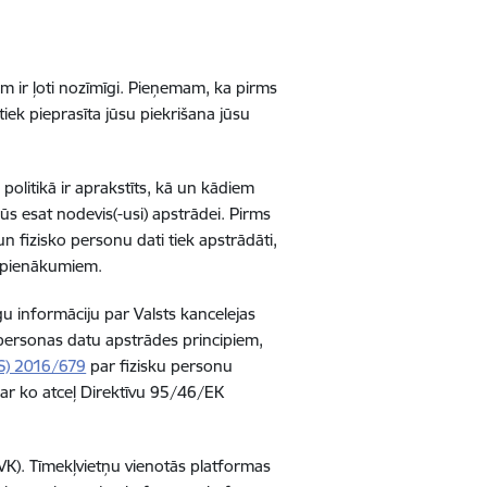
m ir ļoti nozīmīgi. Pieņemam, ka pirms
tiek pieprasīta jūsu piekrišana jūsu
politikā ir aprakstīts, kā un kādiem
ūs esat nodevis(-usi) apstrādei. Pirms
 fizisko personu dati tiek apstrādāti,
m pienākumiem.
gu informāciju par Valsts kancelejas
personas datu apstrādes principiem,
ES) 2016/679
par fizisku personu
 ar ko atceļ Direktīvu 95/46/EK
(VK). Tīmekļvietņu vienotās platformas