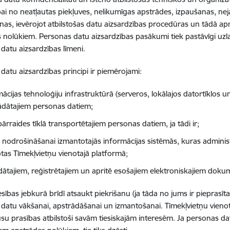
bai no neatļautas piekļuves, nelikumīgas apstrādes, izpaušanas, ne
anas, ievērojot atbilstošas datu aizsardzības procedūras un tādā 
 nolūkiem. Personas datu aizsardzības pasākumi tiek pastāvīgi uzla
datu aizsardzības līmeni.
datu aizsardzības principi ir piemērojami:
mācijas tehnoloģiju infrastruktūrā (serveros, lokālajos datortīklos
ādātajiem personas datiem;
ārraides tīklā transportētajiem personas datiem, ja tādi ir;
 nodrošināšanai izmantotajās informācijas sistēmās, kuras administr
otas Tīmekļvietņu vienotajā platformā;
ādātajiem, reģistrētajiem un apritē esošajiem elektroniskajiem dok
esības jebkurā brīdī atsaukt piekrišanu (ja tāda no jums ir pieprasīta
datu vākšanai, apstrādāšanai un izmantošanai. Tīmekļvietņu vieno
jūsu prasības atbilstoši savām tiesiskajām interesēm. Ja personas dat