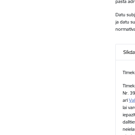
pasta ad
Datu subj
ja datu s
normatīva
Sīkda
Tīmekļ
Tīmekļ
Nr. 39
arī
Val
lai va
iepazī
dalīti
neiela