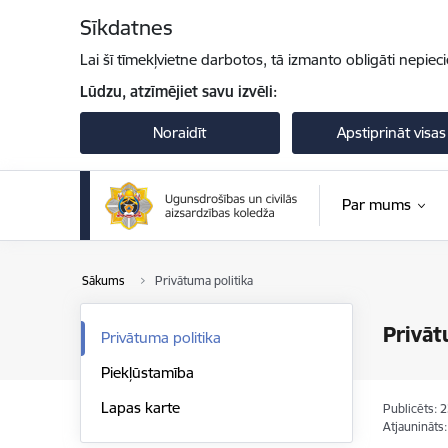
Pāriet uz lapas saturu
Sīkdatnes
Lai šī tīmekļvietne darbotos, tā izmanto obligāti nepiec
Lūdzu, atzīmējiet savu izvēli:
Noraidīt
Apstiprināt visas
Par mums
Sākums
Privātuma politika
Privāt
Privātuma politika
Piekļūstamība
Lapas karte
Publicēts: 
Atjaunināts