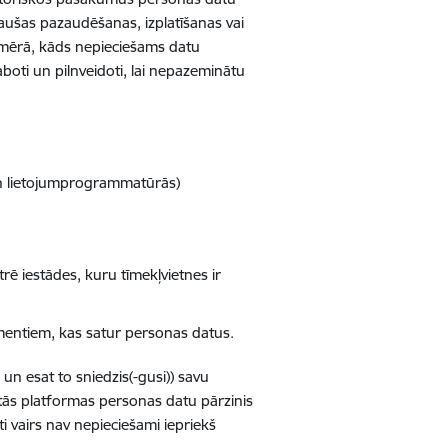
jaušas pazaudēšanas, izplatīšanas vai
apmērā, kāds nepieciešams datu
boti un pilnveidoti, lai nepazeminātu
 un lietojumprogrammatūrās)
ē iestādes, kuru tīmekļvietnes ir
umentiem, kas satur personas datus.
 un esat to sniedzis(-gusi)) savu
tās platformas personas datu pārzinis
i vairs nav nepieciešami iepriekš