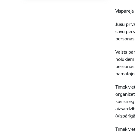
Vispārējā
Jūsu priv
savu perso
personas 
Valsts pā
nolūkiem 
personas 
pamatojot
Tīmekļvie
organizēt
kas snieg
aizsardzī
(Vispārīg
Tīmekļvie