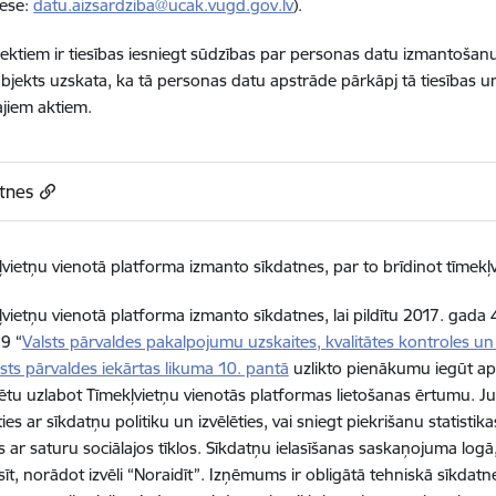
rese:
datu.aizsardziba@ucak.vugd.gov.lv
).
ektiem ir tiesības iesniegt sūdzības par personas datu izmantošanu
ubjekts uzskata, ka tā personas datu apstrāde pārkāpj tā tiesības 
jiem aktiem.
tnes
vietņu vienotā platforma izmanto sīkdatnes, par to brīdinot tīmekļv
vietņu vienotā platforma izmanto sīkdatnes, lai pildītu 2017. gada 
9 “
Valsts pārvaldes pakalpojumu uzskaites, kvalitātes kontroles un
sts pārvaldes iekārtas likuma 10. pantā
uzlikto pienākumu iegūt apm
rētu uzlabot Tīmekļvietņu vienotās platformas lietošanas ērtumu. J
ties ar sīkdatņu politiku un izvēlēties, vai sniegt piekrišanu statistika
es ar saturu sociālajos tīklos. Sīkdatņu ielasīšanas saskaņojuma logā
sīt, norādot izvēli “Noraidīt”. Izņēmums ir obligātā tehniskā sīkdatne