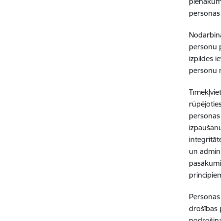
pienākumu
personas 
Nodarbinā
personu p
izpildes 
personu r
Tīmekļvie
rūpējotie
personas 
izpaušanu
integritāt
un admini
pasākumi 
principie
Personas 
drošības 
nodrošina