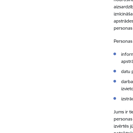
aizsardzī
iznīcināš
apstrādes
personas 
Personas 
infor
apstr
datu p
darba
izviet
izstr
Jums ir ti
personas 
izvērtēs 