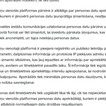
em apstrādes nolūkiem, tie tiks dzēsti.
tņu vienotās platformas pārzinis ir atbildīgs par personas datu aps
, kuriem ir jānovērš personas datu ļaunprātīga izmantošana, neatļ
rvaldes iestāžu komunikācijas uzlabošanai personas datu pārzinis
otā formā var tikt izmantoti, lai izveidotu pārskata ziņojumus, kas var
tiek anonimizēti, un tajos neiekļauj personas datus.
ņu vienotajā platformā ir pieejami reģistrēto un publisko lietotāju pi
arametri, datplūsmas informācija un protokola IP piekļuves adrešu i
 izmanto sīkdatnes, kas ļauj iepazīties ar informāciju par apmeklēt
em, avotiem un tīmekļvietnē pavadīto laiku. Šī informācija tiek iegū
ai un tīmekļvietnes apmeklētāju interešu apkopošanai, lai nodroši
kalpojumu. Apstrādāts tiek minimālais personas datu daudzums, k
 nolūka sasniegšanai.
nas dati tīmekļvietnēs tiek uzglabāti tikai tik ilgi, cik tas nepiecieš
tņu vienotās platformas personas datu apstrādātāji, kuriem ir piekļ
 atbilstoši normatīvajam datu drošības regulējumam.