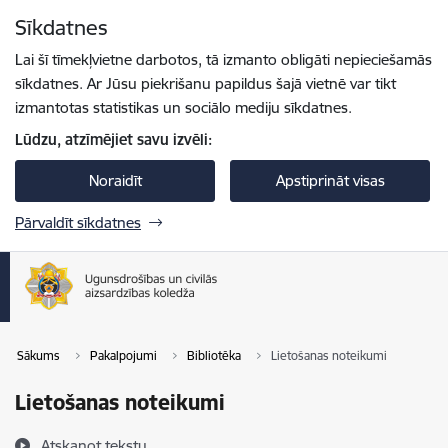
Pāriet uz lapas saturu
Sīkdatnes
Spied
lai meklētu
Enter
Lai šī tīmekļvietne darbotos, tā izmanto obligāti nepieciešamās
sīkdatnes. Ar Jūsu piekrišanu papildus šajā vietnē var tikt
izmantotas statistikas un sociālo mediju sīkdatnes.
Lūdzu, atzīmējiet savu izvēli:
Noraidīt
Apstiprināt visas
Pārvaldīt sīkdatnes
Sākums
Pakalpojumi
Bibliotēka
Lietošanas noteikumi
Lietošanas noteikumi
Atskaņot tekstu