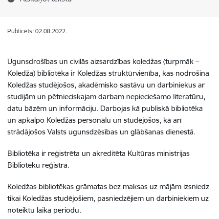
Publicēts: 02.08.2022.
Ugunsdrošības un civilās aizsardzības koledžas (turpmāk –
Koledža) bibliotēka ir Koledžas struktūrvienība, kas nodrošina
Koledžas studējošos, akadēmisko sastāvu un darbiniekus ar
studijām un pētnieciskajam darbam nepieciešamo literatūru,
datu bāzēm un informāciju. Darbojas kā publiskā bibliotēka
un apkalpo Koledžas personālu un studējošos, kā arī
strādājošos Valsts ugunsdzēsības un glābšanas dienestā.
Bibliotēka ir reģistrēta un akreditēta Kultūras ministrijas
Bibliotēku reģistrā.
Koledžas bibliotēkas grāmatas bez maksas uz mājām izsniedz
tikai Koledžas studējošiem, pasniedzējiem un darbiniekiem uz
noteiktu laika periodu.