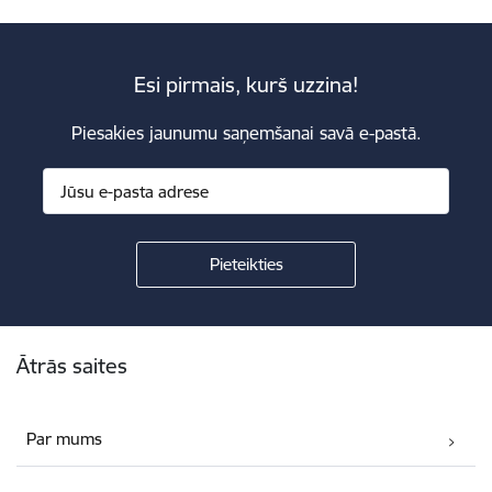
Esi pirmais, kurš uzzina!
Piesakies jaunumu saņemšanai savā e-pastā.
Kājene
Ātrās saites
Par mums