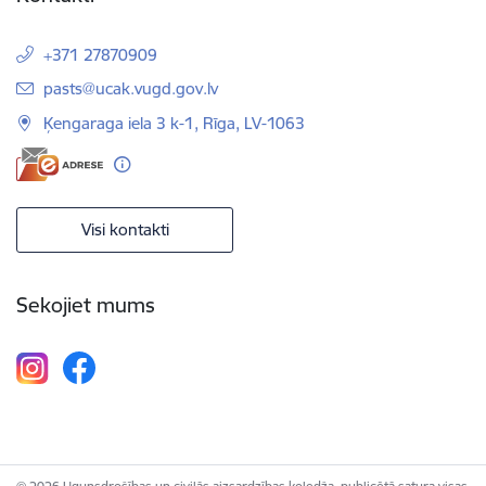
+371 27870909
E-pasts:
pasts@ucak.vugd.gov.lv
Ķengaraga iela 3 k-1, Rīga, LV-1063
Visi kontakti
Sekojiet mums