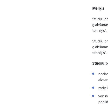
Mērķis
Studiju 
glābšanas
tehniķis”.
Studiju 
glābšanas
tehniķis”.
Studiju 
nodro
aizsa
radīt 
veici
papil