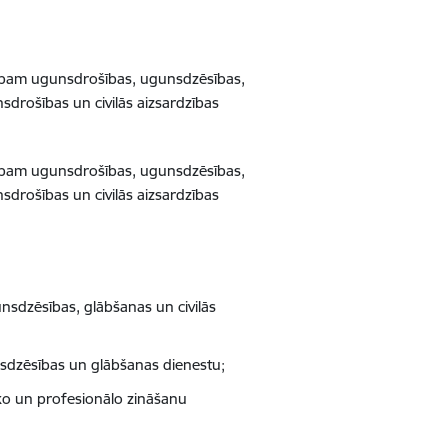
rbam ugunsdrošības, ugunsdzēsības,
sdrošības un civilās aizsardzības
rbam ugunsdrošības, ugunsdzēsības,
sdrošības un civilās aizsardzības
nsdzēsības, glābšanas un civilās
gunsdzēsības un glābšanas dienestu;
sko un profesionālo zināšanu