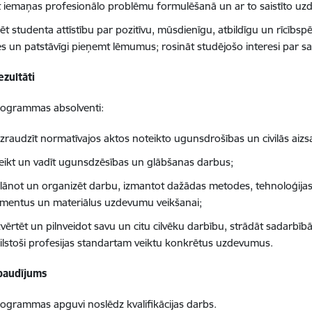
tīt iemaņas profesionālo problēmu formulēšanā un ar to saistīto uz
ēt studenta attīstību par pozitīvu, mūsdienīgu, atbildīgu un rīcībsp
ies un patstāvīgi pieņemt lēmumus; rosināt studējošo interesi par s
ezultāti
rogrammas absolventi:
uzraudzīt normatīvajos aktos noteikto ugunsdrošības un civilās aiz
veikt un vadīt ugunsdzēsības un glābšanas darbus;
plānot un organizēt darbu, izmantot dažādas metodes, tehnoloģijas,
umentus un materiālus uzdevumu veikšanai;
zvērtēt un pilnveidot savu un citu cilvēku darbību, strādāt sadarbīb
tbilstoši profesijas standartam veiktu konkrētus uzdevumus.
baudījums
rogrammas apguvi noslēdz kvalifikācijas darbs.