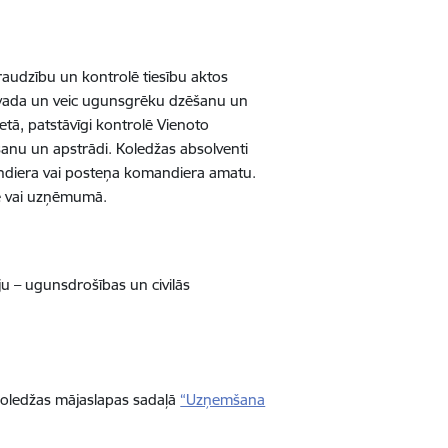
raudzību un kontrolē tiesību aktos
gi vada un veic ugunsgrēku dzēšanu un
ā, patstāvīgi kontrolē Vienoto
anu un apstrādi. Koledžas absolventi
ndiera vai posteņa komandiera amatu.
ādē vai uzņēmumā.
ciju – ugunsdrošības un civilās
 koledžas mājaslapas sadaļā
“Uzņemšana