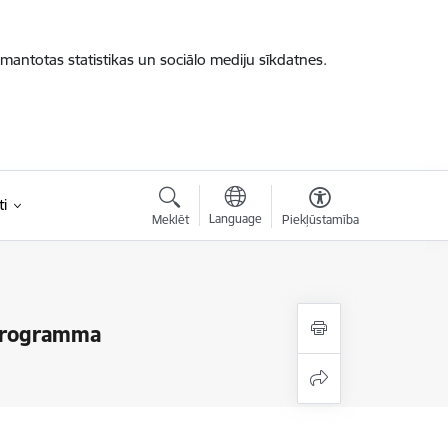
zmantotas statistikas un sociālo mediju sīkdatnes.
i
Language
Meklēt
Piekļūstamība
u programma