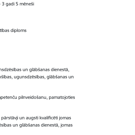
 - 3 gadi 5 mēneši
ītības diploms
unsdzēsības un glābšanas dienestā,
drošības, ugunsdzēsības, glābšanas un
ompetenču pilnveidošanu, pamatojoties
ārstāvji un augsti kvalificēti jomas
ēsības un glābšanas dienestā, jomas