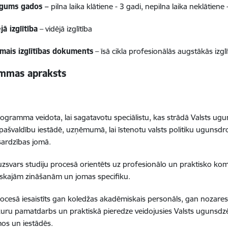
ilgums gados –
pilna laika klātiene - 3 gadi, nepilna laika neklātiene
jā izglītība
– vidējā izglītība
amais izglītības dokuments
– īsā cikla profesionālās augstākās izgl
mmas apraksts
a
rogramma veidota, lai sagatavotu speciālistu, kas strādā Valsts ug
i pašvaldību iestādē, uzņēmumā, lai īstenotu valsts politiku uguns
zsardzības jomā.
 uzsvars studiju procesā orientēts uz profesionālo un praktisko k
iskajām zināšanām un jomas specifiku.
rocesā iesaistīts gan koledžas akadēmiskais personāls, gan nozares p
 kuru pamatdarbs un praktiskā pieredze veidojusies Valsts ugunsdz
s un iestādēs.