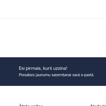
Esi pirmais, kurš uzzina!
Piesakies jaunumu saņemšanai savā e-pastā.
Kājene