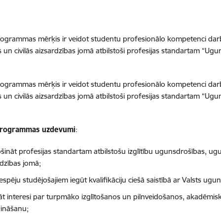
programmas mērķis ir veidot studentu profesionālo kompetenci da
 un civilās aizsardzības jomā atbilstoši profesijas standartam “Ugun
programmas mērķis ir veidot studentu profesionālo kompetenci da
 un civilās aizsardzības jomā atbilstoši profesijas standartam “Ugun
programmas uzdevumi
:
šināt profesijas standartam atbilstošu izglītību ugunsdrošības, ugu
rdzības jomā;
iespēju studējošajiem iegūt kvalifikāciju ciešā saistībā ar Valsts u
nāt interesi par turpmāko izglītošanos un pilnveidošanos, akadēmi
dināšanu;