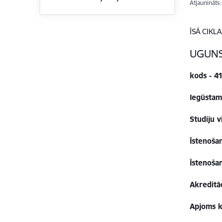
Atjaunināts
ĪSĀ CIK
UGUNS
kods - 4
Iegūstamā
Studiju v
Īstenoša
Īstenoša
Akreditā
Apjoms k