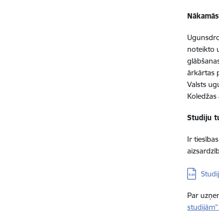
Nākamās 
Ugunsdroš
noteikto 
glābšanas
ārkārtas 
Valsts ug
Koledžas 
Studiju t
Ir tiesība
aizsardzīb
Lejupielā
Studi
Par uzņem
studijām”