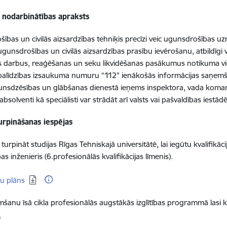
nodarbinātības apraksts
ības un civilās aizsardzības tehniķis precīzi veic ugunsdrošības uz
ugunsdrošības un civilās aizsardzības prasību ievērošanu, atbildī
 darbus, reaģēšanas un seku likvidēšanas pasākumus notikuma viet
palīdzības izsaukuma numuru “112” ienākošās informācijas saņemš
unsdzēsības un glābšanas dienestā ieņems inspektora, vada koma
absolventi kā speciālisti var strādāt arī valsts vai pašvaldības iest
urpināšanas iespējas
s turpināt studijas Rīgas Tehniskajā universitātē, lai iegūtu kvalifikā
as inženieris (6.profesionālās kvalifikācijas līmenis).
dēt:
ju plāns
šanu īsā cikla profesionālās augstākās izglītības programmā lasi
.