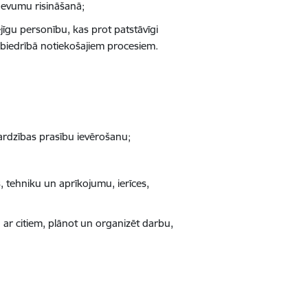
devumu risināšanā;
ējīgu personību, kas prot patstāvīgi
abiedrībā notiekošajiem procesiem.
sardzības prasību ievērošanu;
 tehniku un aprīkojumu, ierīces,
ā ar citiem, plānot un organizēt darbu,