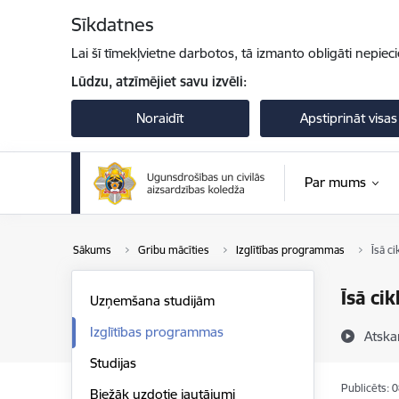
Pāriet uz lapas saturu
Sīkdatnes
Lai šī tīmekļvietne darbotos, tā izmanto obligāti nepiec
Lūdzu, atzīmējiet savu izvēli:
Noraidīt
Apstiprināt visas
Par mums
Sākums
Gribu mācīties
Izglītības programmas
Īsā c
Īsā ci
Uzņemšana studijām
Izglītības programmas
Atska
Studijas
Publicēts: 
Biežāk uzdotie jautājumi