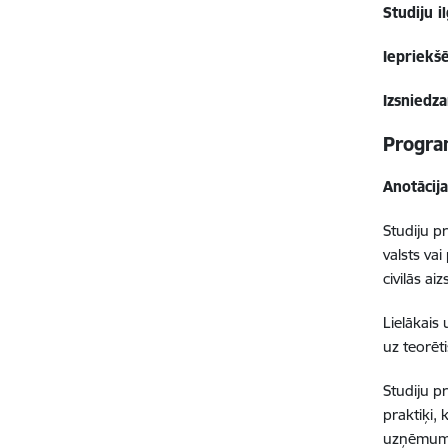
Studiju 
Iepriekšē
Izsniedz
Progra
Anotācij
Studiju p
valsts va
civilās ai
Lielākais
uz teorēt
Studiju p
praktiķi,
uzņēmumo