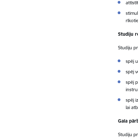
attīs
stimul
rīkot
Studiju r
Studiju p
spēj 
spēj 
spēj 
instr
spēj i
lai a
Gala pār
Studiju p