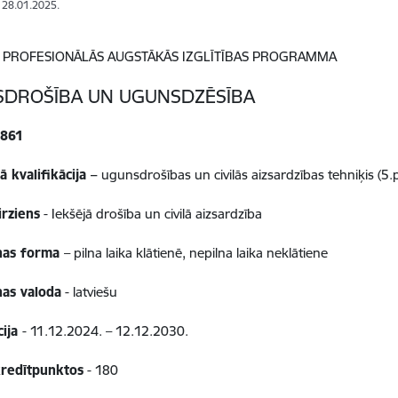
: 28.01.2025.
LA PROFESIONĀLĀS AUGSTĀKĀS IZGLĪTĪBAS PROGRAMMA
DROŠĪBA UN UGUNSDZĒSĪBA
1861
 kvalifikācija –
ugunsdrošības un civilās aizsardzības tehniķis (5.p
irziens
-
Iekšējā drošība un civilā aizsardzība
nas forma
– pilna laika klātienē, nepilna laika neklātiene
nas valoda
- latviešu
cija
-
11.12.2024
. –
12.12.2030.
redītpunktos
- 180