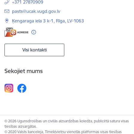
+371 27870909
E-pasts:
pasts@ucak.vugd.gov.lv
Ķengaraga iela 3 k-1, Rīga, LV-1063
Visi kontakti
Sekojiet mums
© 2026 Ugunsdrošības un civilās aizsardzības koledža, publicētā satura visas
tiesības aizsargātas.
© 2020 Valsts kanceleja, Tīmekļvietņu vienotās platformas visas tiesības