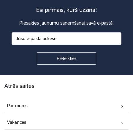
Esi pirmais, kurš uzzina!
Piesakies jaunumu saņemšanai savā e-pastā.
Kājene
Ātrās saites
Par mums
Vakances