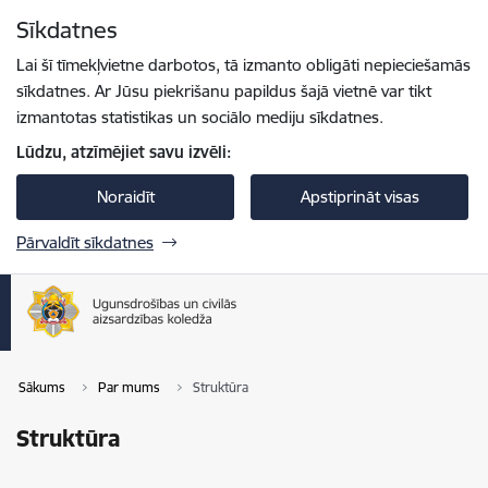
Pāriet uz lapas saturu
Sīkdatnes
Spied
lai meklētu
Enter
Lai šī tīmekļvietne darbotos, tā izmanto obligāti nepieciešamās
sīkdatnes. Ar Jūsu piekrišanu papildus šajā vietnē var tikt
izmantotas statistikas un sociālo mediju sīkdatnes.
Lūdzu, atzīmējiet savu izvēli:
Noraidīt
Apstiprināt visas
Pārvaldīt sīkdatnes
Sākums
Par mums
Struktūra
Struktūra