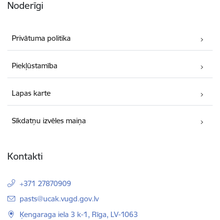
Noderīgi
Privātuma politika
Piekļūstamība
Lapas karte
Sīkdatņu izvēles maiņa
Kontakti
+371 27870909
E-pasts:
pasts@ucak.vugd.gov.lv
Ķengaraga iela 3 k-1, Rīga, LV-1063