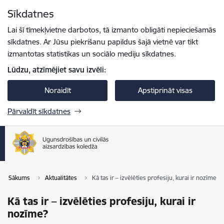
Pāriet uz lapas saturu
Sīkdatnes
Spied
lai meklētu
Enter
Lai šī tīmekļvietne darbotos, tā izmanto obligāti nepieciešamās
sīkdatnes. Ar Jūsu piekrišanu papildus šajā vietnē var tikt
izmantotas statistikas un sociālo mediju sīkdatnes.
Lūdzu, atzīmējiet savu izvēli:
Noraidīt
Apstiprināt visas
Pārvaldīt sīkdatnes
Sākums
Aktualitātes
Kā tas ir – izvēlēties profesiju, kurai ir nozīme?
Kā tas ir – izvēlēties profesiju, kurai ir
nozīme?