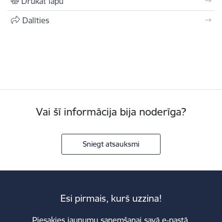
Drukāt lapu
Dalīties
Vai šī informācija bija noderīga?
Sniegt atsauksmi
Esi pirmais, kurš uzzina!
Piesakies jaunumu saņemšanai savā e-pastā.