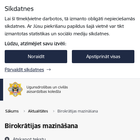
Pāriet uz lapas saturu
Sīkdatnes
Spied
lai meklētu
Enter
Lai šī tīmekļvietne darbotos, tā izmanto obligāti nepieciešamās
sīkdatnes. Ar Jūsu piekrišanu papildus šajā vietnē var tikt
izmantotas statistikas un sociālo mediju sīkdatnes.
Lūdzu, atzīmējiet savu izvēli:
Noraidīt
Apstiprināt visas
Pārvaldīt sīkdatnes
Sākums
Aktualitātes
Birokrātijas mazināšana
Birokrātijas mazināšana
Atskaņot tekstu