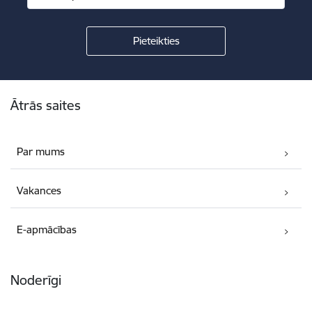
Kājene
Ātrās saites
Par mums
Vakances
E-apmācības
Noderīgi