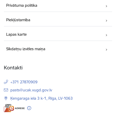
Privātuma politika
Piekļūstamība
Lapas karte
Sīkdatņu izvēles maiņa
Kontakti
+371 27870909
E-pasts:
pasts@ucak.vugd.gov.lv
Ķengaraga iela 3 k-1, Rīga, LV-1063