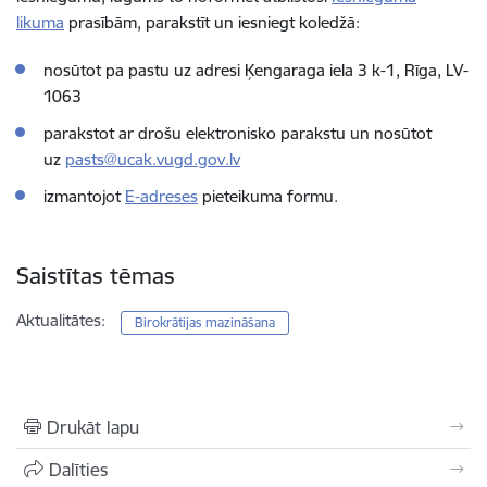
likuma
prasībām, parakstīt un iesniegt koledžā:
nosūtot pa pastu uz adresi Ķengaraga iela 3 k-1, Rīga, LV-
1063
parakstot ar drošu elektronisko parakstu un nosūtot
uz
pasts@ucak.vugd.gov.lv
izmantojot
E-adreses
pieteikuma formu.
Saistītas tēmas
Aktualitātes:
Birokrātijas mazināšana
Drukāt lapu
Dalīties