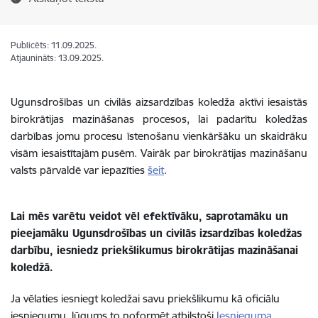
Publicēts: 11.09.2025.
Atjaunināts: 13.09.2025.
Ugunsdrošības un civilās aizsardzības koledža
aktīvi iesaistās
birokrātijas mazināšanas procesos, lai padarītu koledžas
darbības jomu procesu īstenošanu vienkāršāku un skaidrāku
visām iesaistītajām pusēm. Vairāk par birokrātijas mazināšanu
valsts pārvaldē var iepazīties
šeit
.
Lai mēs varētu veidot vēl efektīvāku, saprotamāku un
pieejamāku Ugunsdrošības un civilās izsardzības koledžas
darbību, iesniedz priekšlikumus birokrātijas mazināšanai
koledžā.
Ja vēlaties iesniegt koledžai savu priekšlikumu kā oficiālu
iesniegumu, lūgums to noformēt atbilstoši
Iesnieguma