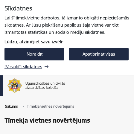
Pāriet uz lapas saturu
Sīkdatnes
Spied
lai meklētu
Enter
Lai šī tīmekļvietne darbotos, tā izmanto obligāti nepieciešamās
sīkdatnes. Ar Jūsu piekrišanu papildus šajā vietnē var tikt
izmantotas statistikas un sociālo mediju sīkdatnes.
Lūdzu, atzīmējiet savu izvēli:
Noraidīt
Apstiprināt visas
Pārvaldīt sīkdatnes
Sākums
Tīmekļa vietnes novērtējums
Tīmekļa vietnes novērtējums