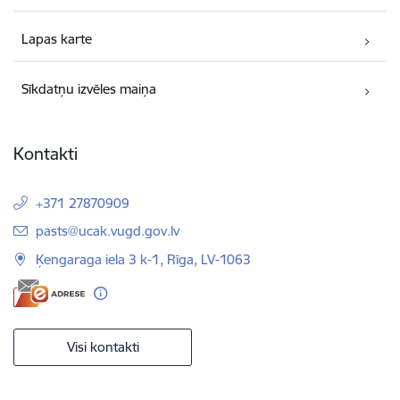
Lapas karte
Sīkdatņu izvēles maiņa
Kontakti
+371 27870909
E-pasts:
pasts@ucak.vugd.gov.lv
Ķengaraga iela 3 k-1, Rīga, LV-1063
Visi kontakti