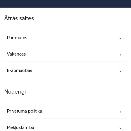
Kājene
Ātrās saites
Par mums
Vakances
E-apmācības
Noderīgi
Privātuma politika
Piekļūstamība