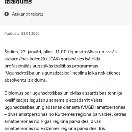
izlaidums
Atskaņot tekstu
Publicēts: 23.01.2026.
Šodien, 23. janvārī, plkst. 11.00 Ugunsdrošības un civilās
aizsardzības koledžā (UCAK) norisināsies īsā cikla
profesionālās augstākās izglītības programmas
“Ugunsdrošība un ugunsdzēsība” nepilna laika neklātienes
absolventu izlaidums.
Diplomus par ugunsdrošības un civilās aizsardzības tehniķa
kvalifikācijas iegūšanu saņems piecpadsmit Valsts
ugunsdzēsības un glābšanas dienesta (VUGD) amatpersonas
– divas amatpersonas no Kurzemes reģiona pārvaldes, četras
amatpersonas no Rīgas reģiona pārvaldes, divas
amatpersonas no Vidzemes reģiona pārvaldes, trīs