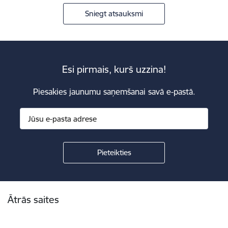
Sniegt atsauksmi
Esi pirmais, kurš uzzina!
Piesakies jaunumu saņemšanai savā e-pastā.
Kājene
Ātrās saites