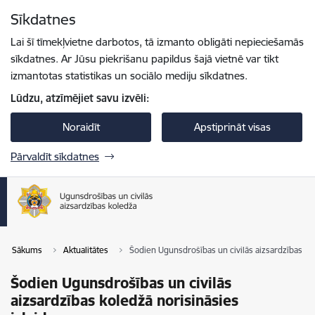
Pāriet uz lapas saturu
Sīkdatnes
Spied
lai meklētu
Enter
Lai šī tīmekļvietne darbotos, tā izmanto obligāti nepieciešamās
sīkdatnes. Ar Jūsu piekrišanu papildus šajā vietnē var tikt
izmantotas statistikas un sociālo mediju sīkdatnes.
Lūdzu, atzīmējiet savu izvēli:
Noraidīt
Apstiprināt visas
Pārvaldīt sīkdatnes
Sākums
Aktualitātes
Šodien Ugunsdrošības un civilās aizsardzības ko
Šodien Ugunsdrošības un civilās
aizsardzības koledžā norisināsies