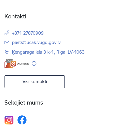
Kontakti
+371 27870909
E-pasts:
pasts@ucak.vugd.gov.lv
Ķengaraga iela 3 k-1, Rīga, LV-1063
Visi kontakti
Sekojiet mums