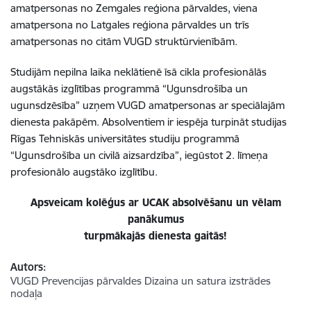
amatpersonas no Zemgales reģiona pārvaldes, viena
amatpersona no Latgales reģiona pārvaldes un trīs
amatpersonas no citām VUGD struktūrvienībām.
Studijām nepilna laika neklātienē īsā cikla profesionālās
augstākās izglītības programmā “Ugunsdrošība un
ugunsdzēsība” uzņem VUGD amatpersonas ar speciālajām
dienesta pakāpēm. Absolventiem ir iespēja turpināt studijas
Rīgas Tehniskās universitātes studiju programmā
“Ugunsdrošība un civilā aizsardzība”, iegūstot 2. līmeņa
profesionālo augstāko izglītību.
Apsveicam kolēģus ar UCAK absolvēšanu un vēlam
panākumus
turpmākajās dienesta gaitās!
Autors:
VUGD Prevencijas pārvaldes Dizaina un satura izstrādes
nodaļa