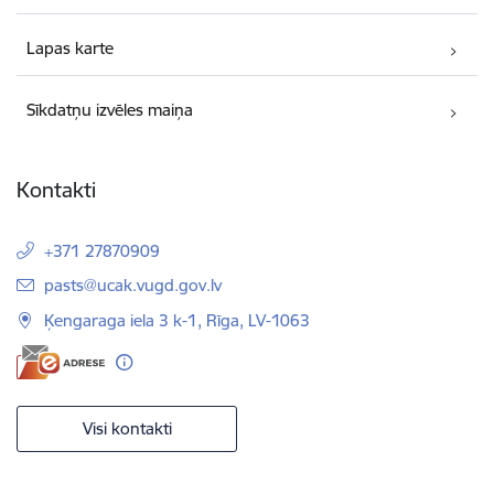
Lapas karte
Sīkdatņu izvēles maiņa
Kontakti
+371 27870909
E-pasts:
pasts@ucak.vugd.gov.lv
Ķengaraga iela 3 k-1, Rīga, LV-1063
Visi kontakti