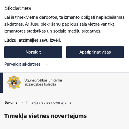
Pāriet uz lapas saturu
Sīkdatnes
Spied
lai meklētu
Enter
Lai šī tīmekļvietne darbotos, tā izmanto obligāti nepieciešamās
sīkdatnes. Ar Jūsu piekrišanu papildus šajā vietnē var tikt
izmantotas statistikas un sociālo mediju sīkdatnes.
Lūdzu, atzīmējiet savu izvēli:
Noraidīt
Apstiprināt visas
Pārvaldīt sīkdatnes
Sākums
Tīmekļa vietnes novērtējums
Tīmekļa vietnes novērtējums