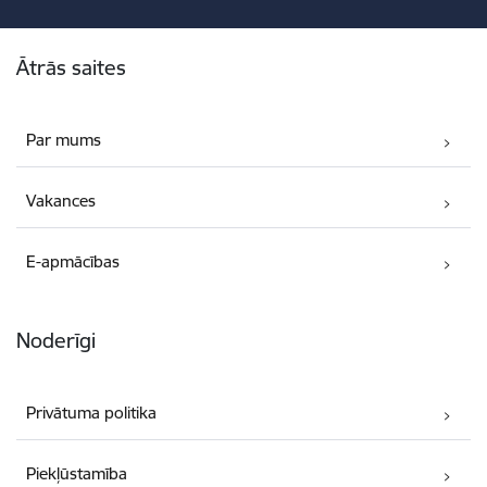
Kājene
Ātrās saites
Par mums
Vakances
E-apmācības
Noderīgi
Privātuma politika
Piekļūstamība