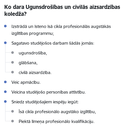
Ko dara
Ugunsdrošības un civilās aizsardzības
koledža?
Izstrādā
un īsteno
īsā cikla
profesionālās augstākās
izglītības programm
u
;
Sagatavo studējošos darbam šādās jomās:
ugunsdrošība,
glābšana,
civilā aizsardzība.
Veic apmācību.
Veicina studējošo personības attīstību.
Sniedz studējošajiem iespēju iegūt:
Īsā cikla
profesionālo augstāko izglītību,
Piektā
līmeņa profesionālo kvalifikāciju.