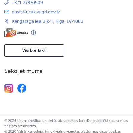
+371 27870909
E-pasts:
pasts@ucak.vugd.gov.lv
Ķengaraga iela 3 k-1, Rīga, LV-1063
Visi kontakti
Sekojiet mums
© 2026 Ugunsdrošības un civilās aizsardzības koledža, publicētā satura visas
tiesības aizsargātas.
© 2020 Valsts kanceleja, Tīmekļvietņu vienotās platformas visas tiesības