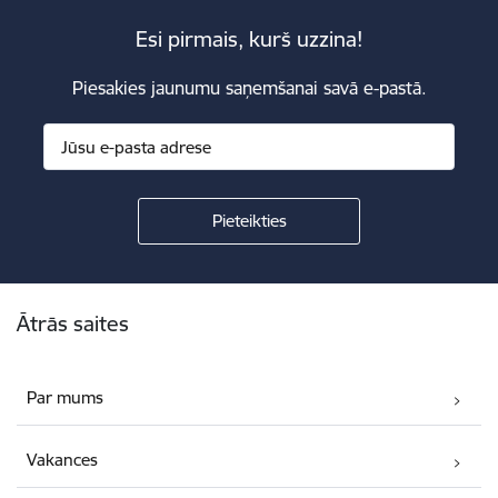
Esi pirmais, kurš uzzina!
Piesakies jaunumu saņemšanai savā e-pastā.
Kājene
Ātrās saites
Par mums
Vakances