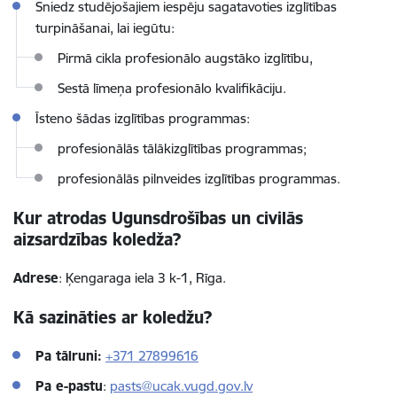
Sniedz studējošajiem iespēju sagatavoties izglītības
turpināšanai, lai iegūtu:
Pirmā cikla
profesionālo augstāko izglītību,
Sestā
līmeņa profesionālo kvalifikāciju.
Īsteno šādas izglītības programmas:
profesionālās tālākizglītības programmas;
profesionālās pilnveides izglītības programmas.
Kur atrodas Ugunsdrošības un civilās
aizsardzības koledža?
Adrese
: Ķengaraga iela 3 k-1, Rīga.
Kā sazināties ar koledžu?
Pa tālruni:
+
371 27899616
Pa e-pastu
:
pasts@ucak.vugd.gov.lv