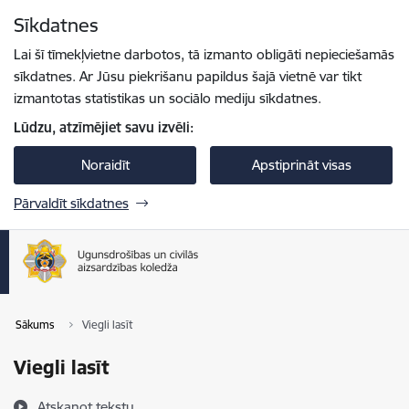
Pāriet uz lapas saturu
Sīkdatnes
Spied
lai meklētu
Enter
Lai šī tīmekļvietne darbotos, tā izmanto obligāti nepieciešamās
sīkdatnes. Ar Jūsu piekrišanu papildus šajā vietnē var tikt
izmantotas statistikas un sociālo mediju sīkdatnes.
Lūdzu, atzīmējiet savu izvēli:
Noraidīt
Apstiprināt visas
Pārvaldīt sīkdatnes
Sākums
Viegli lasīt
Viegli lasīt
Atskaņot tekstu