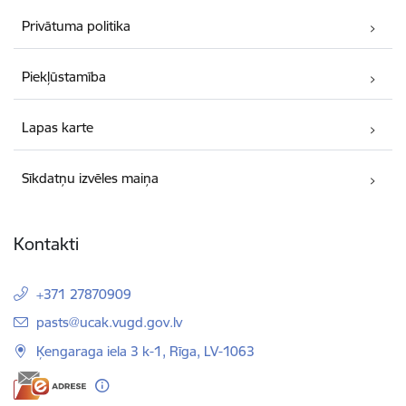
Privātuma politika
Piekļūstamība
Lapas karte
Sīkdatņu izvēles maiņa
Kontakti
+371 27870909
E-pasts:
pasts@ucak.vugd.gov.lv
Ķengaraga iela 3 k-1, Rīga, LV-1063