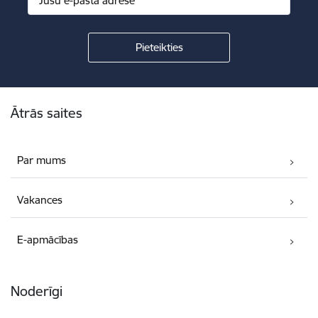
Kājene
Ātrās saites
Par mums
Vakances
E-apmācības
Noderīgi