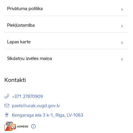
Privātuma politika
Piekļūstamība
Lapas karte
Sīkdatņu izvēles maiņa
Kontakti
+371 27870909
E-pasts:
pasts@ucak.vugd.gov.lv
Ķengaraga iela 3 k-1, Rīga, LV-1063