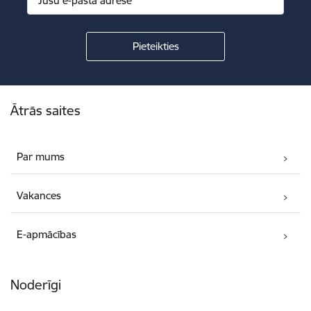
Kājene
Ātrās saites
Par mums
Vakances
E-apmācības
Noderīgi