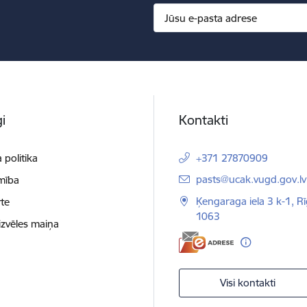
i
Kontakti
 politika
+371 27870909
E-pasts:
pasts@ucak.vugd.gov.lv
mība
Ķengaraga iela 3 k-1, Rī
te
1063
izvēles maiņa
Visi kontakti