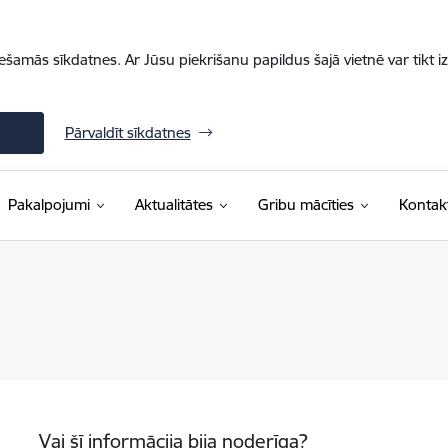
iešamās sīkdatnes. Ar Jūsu piekrišanu papildus šajā vietnē var tikt i
Pārvaldīt sīkdatnes
Pakalpojumi
Aktualitātes
Gribu mācīties
Kontakt
Vai šī informācija bija noderīga?