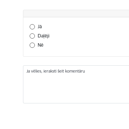
Vai šī informācija bija noderīga?
Jā
Daļēji
Nē
Ja vēlies, ieraksti šeit komentāru