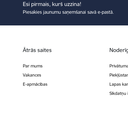
Esi pirmais, kurš uzzina!
Piesakies jaunumu saņemšanai savā e-pastā.
Kājene
Ātrās saites
Noderīg
Par mums
Privātuma
Vakances
Piekļūsta
E-apmācības
Lapas kar
Sīkdatņu 