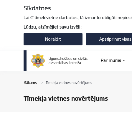
Pāriet uz lapas saturu
Sīkdatnes
Lai šī tīmekļvietne darbotos, tā izmanto obligāti nepiec
Lūdzu, atzīmējiet savu izvēli:
Noraidīt
Apstiprināt visas
Par mums
Sākums
Tīmekļa vietnes novērtējums
Tīmekļa vietnes novērtējums