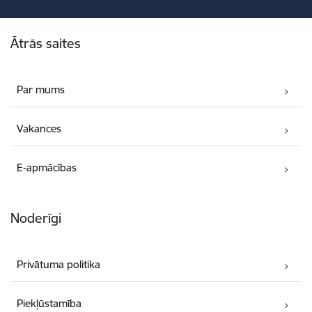
Kājene
Ātrās saites
Par mums
Vakances
E-apmācības
Noderīgi
Privātuma politika
Piekļūstamība