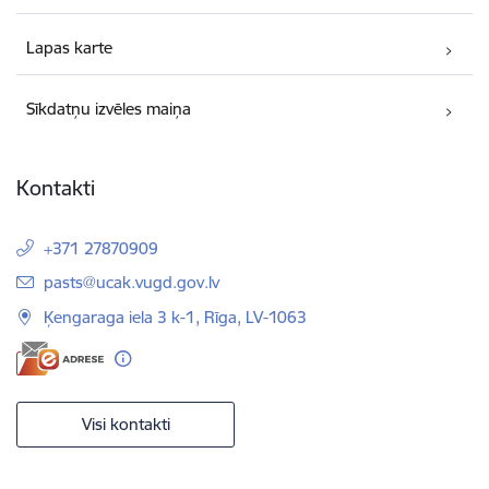
Lapas karte
Sīkdatņu izvēles maiņa
Kontakti
+371 27870909
E-pasts:
pasts@ucak.vugd.gov.lv
Ķengaraga iela 3 k-1, Rīga, LV-1063
Visi kontakti