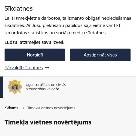
Pāriet uz lapas saturu
Sīkdatnes
Spied
lai meklētu
Enter
Lai šī tīmekļvietne darbotos, tā izmanto obligāti nepieciešamās
sīkdatnes. Ar Jūsu piekrišanu papildus šajā vietnē var tikt
izmantotas statistikas un sociālo mediju sīkdatnes.
Lūdzu, atzīmējiet savu izvēli:
Noraidīt
Apstiprināt visas
Pārvaldīt sīkdatnes
Sākums
Tīmekļa vietnes novērtējums
Tīmekļa vietnes novērtējums