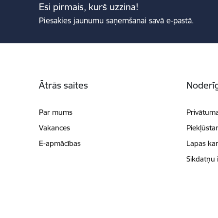
Esi pirmais, kurš uzzina!
Piesakies jaunumu saņemšanai savā e-pastā.
Kājene
Ātrās saites
Noderīg
Par mums
Privātuma
Vakances
Piekļūsta
E-apmācības
Lapas kar
Sīkdatņu 