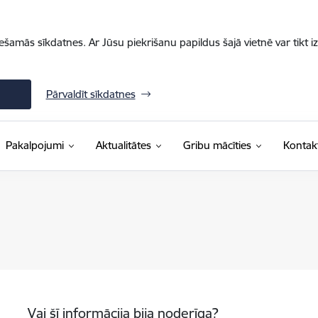
iešamās sīkdatnes. Ar Jūsu piekrišanu papildus šajā vietnē var tikt i
Pārvaldīt sīkdatnes
Pakalpojumi
Aktualitātes
Gribu mācīties
Kontakt
Vai šī informācija bija noderīga?