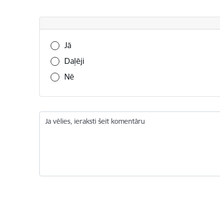
Vai šī informācija bija noderīga?
Jā
Daļēji
Nē
Ja vēlies, ieraksti šeit komentāru