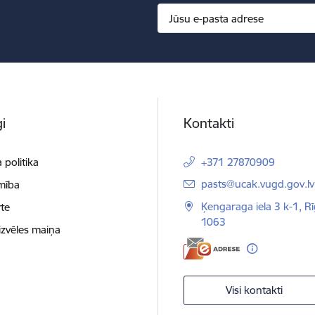
i
Kontakti
 politika
+371 27870909
E-pasts:
pasts@ucak.vugd.gov.lv
mība
Ķengaraga iela 3 k-1, Rī
te
1063
izvēles maiņa
Visi kontakti