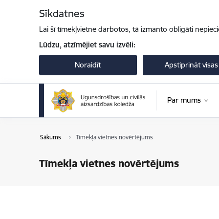
Pāriet uz lapas saturu
Sīkdatnes
Lai šī tīmekļvietne darbotos, tā izmanto obligāti nepiec
Lūdzu, atzīmējiet savu izvēli:
Noraidīt
Apstiprināt visas
Par mums
Sākums
Tīmekļa vietnes novērtējums
Tīmekļa vietnes novērtējums